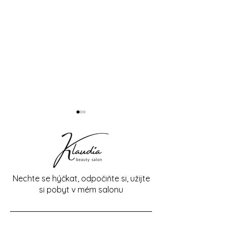
Nechte se hýčkat, odpočiňte si, užijte
si pobyt v mém salonu
Novinka v nabídce:
Rozšiřte své znal
Revitalizační rituál těla
Kurzy a školení
kosmetičky 202