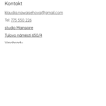
Kontakt
klaudia.nawaisehova@gmail.com
Tel:
775 550 226
studio Mainspire
Tylovo náměstí 650/4
Vinohrady
Ochrana osobních ůdajů
Všeobecné obchodní podmínky
Kde najdete můj salon
Tylovo náměstí 650/4, Vinohrady