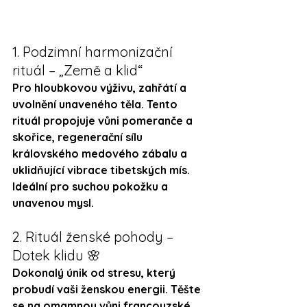
1. Podzimní harmonizační 
rituál – „Země a klid“
Pro hloubkovou výživu, zahřátí a 
uvolnění unaveného těla. Tento 
rituál propojuje vůni 
pomeranče a 
skořice
, regenerační sílu 
královského medového zábalu
 a 
uklidňující 
vibrace tibetských mís
. 
Ideální pro suchou pokožku a 
unavenou mysl.
2. Rituál ženské pohody – 
Dotek klidu 🌸
Dokonalý únik od stresu, který 
probudí vaši ženskou energii. Těšte 
se na omamnou vůni 
francouzské 